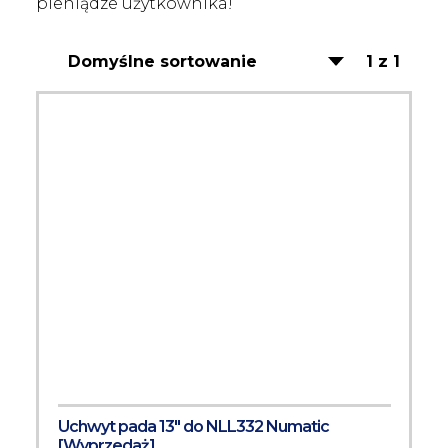
pieniądze użytkownika!
1 z 1
Uchwyt pada 13" do NLL332 Numatic
[Wyprzedaż]