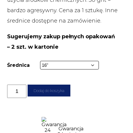
bardzo agresywny. Cena za 1 sztukę. Inne
średnice dostępne na zamówienie.
Sugerujemy zakup pełnych opakowań
– 2 szt. w kartonie
Średnica
ilość
Dodaj do koszyka
Pad
diamentowy
Polor
50
grit
Gwarancja