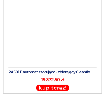
RA501 E automat szorująco - zbierający Cleanfix
19 372,50 zł
kup teraz!