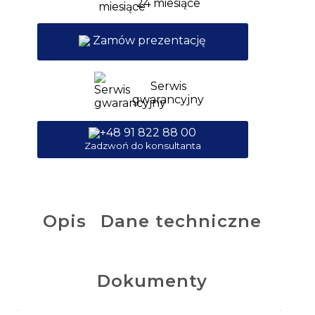
24 miesiące
Zamów prezentację
Serwis
gwarancyjny
+48 91 822 88 00
Zadzwoń do konsultanta
Opis
Dane techniczne
Dokumenty