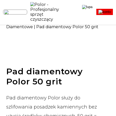
Strona główna
|
Sprzęt sprzątający
|
Pady
|
Diamentowe
| Pad diamentowy Polor 50 grit
Pad diamentowy
Polor 50 grit
Pad diamentowy Polor służy do
szlifowania posadzek kamiennych bez
użycia środków chemicznych. 50 grit =