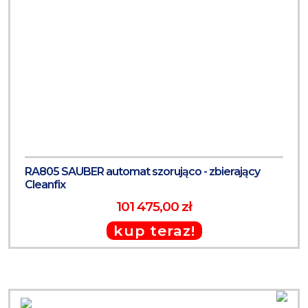
RA805 SAUBER automat szorująco - zbierający
Cleanfix
101 475,00 zł
kup teraz!