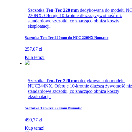
Szczotka
Ten-Tec 220 mm
dedykowana do modelu N
220NX. Oferuje 10-krotnie dłuższą żywotność niż
standardowe szczotki, co znacząco obniża koszty
eksploatacji.
Szczotka Ten-Tec 220mm do NCC 220NX Numatic
257,07 zł
Kup teraz!
Szczotka
Ten-Tec 220 mm
dedykowana do modelu
NUC244NX. Oferuje 10-krotnie dłuższą żywotność niż
standardowe szczotki, co znacząco obniża koszty
eksploatacji.
Szczotka Ten-Tec 220mm Numatic
490,77 zł
Kup teraz!