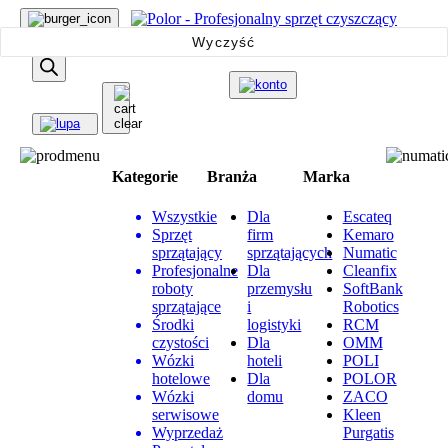
Wyszukiwarka
Wyczyść
produktów
Kategorie
Branża
Marka
Wszystkie
Dla
Escateq
Sprzęt
firm
Kemaro
sprzątający
sprzątających
Numatic
Profesjonalne
Dla
Cleanfix
roboty
przemysłu
SoftBank
sprzątające
i
Robotics
Środki
logistyki
RCM
czystości
Dla
OMM
Wózki
hoteli
POLI
hotelowe
Dla
POLOR
Wózki
domu
ZACO
serwisowe
Kleen
Wyprzedaż
Purgatis