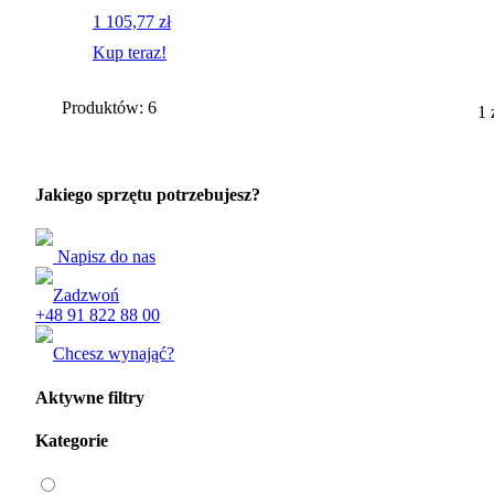
1 105,77 zł
Kup teraz!
Produktów: 6
1 
Jakiego sprzętu potrzebujesz?
Napisz do nas
Zadzwoń
+48 91 822 88 00
Chcesz wynająć?
Aktywne filtry
Kategorie