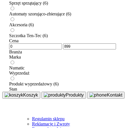
Sprzęt sprzątający
(6)
Automaty szorująco-zbierające
(6)
Akcesoria
(6)
Szczotka Ten-Tec
(6)
Cena
Branża
Marka
Numatic
Wyprzedaż
Produkt wyprzedażowy
(6)
Stan
Koszyk
Produkty
Kontakt
Sklep
Regulamin sklepu
Reklamacje i Zwroty