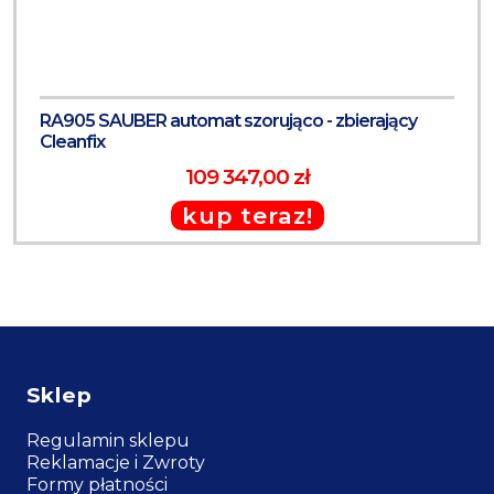
RA905 SAUBER automat szorująco - zbierający
Cleanfix
109 347,00 zł
kup teraz!
Sklep
Regulamin sklepu
Reklamacje i Zwroty
Formy płatności