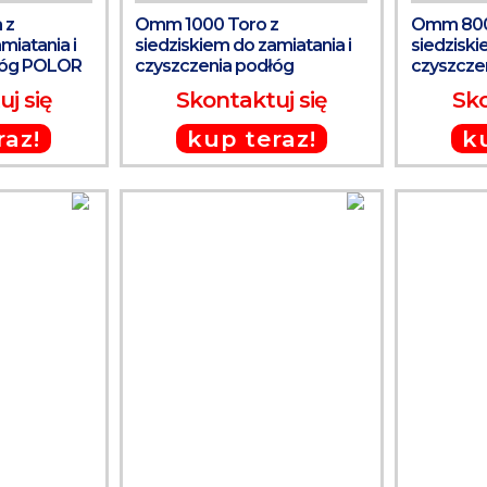
 z
Omm 1000 Toro z
Omm 800 
miatania i
siedziskiem do zamiatania i
siedziski
łóg POLOR
czyszczenia podłóg
czyszcze
j się
Skontaktuj się
Sko
raz!
kup teraz!
k