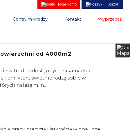
Moje konto
Koszyk
Centrum wiedzy
Kontakt
Wyprzedaż
0m2 - duże powierzchnie
 powierzchni od 4000m2
ą się w trudno dostępnych zakamarkach.
kiem, które świetnie radzą sobie w
rych należą m.in.:
cią pracy, precyzją i łatwością w obsłudze.