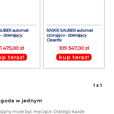
AUBER automat
RA905 SAUBER automat
 - zbierający
szorująco - zbierający
Cleanfix
1 475,00 zł
109 347,00 zł
up teraz!
kup teraz!
1 z 1
wygoda w jednym
aszyny może być męczące. Dlatego każde