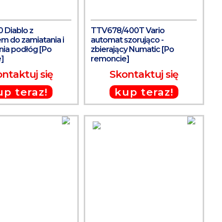
Diablo z
TTV678/400T Vario
em do zamiatania i
automat szorująco -
nia podłóg [Po
zbierający Numatic [Po
]
remoncie]
ntaktuj się
Skontaktuj się
up teraz!
kup teraz!