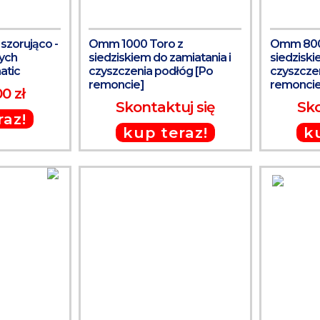
szorująco -
Omm 1000 Toro z
Omm 800 
żych
siedziskiem do zamiatania i
siedziski
atic
czyszczenia podłóg [Po
czyszcze
remoncie]
remoncie
0 zł
Skontaktuj się
Sko
raz!
kup teraz!
k