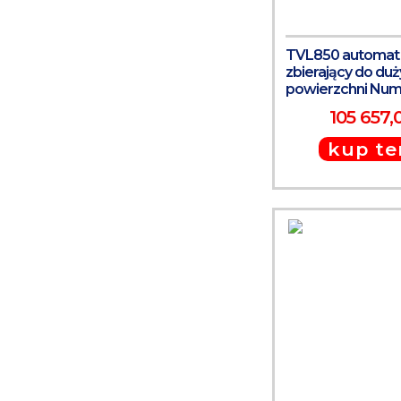
TVL850 automat 
zbierający do du
powierzchni Num
105 657,0
kup te