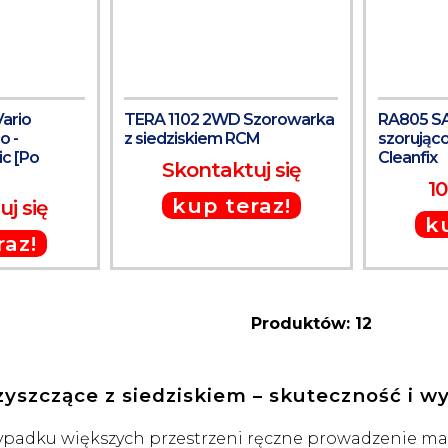
ario
TERA 1102 2WD Szorowarka
RA805 S
o -
z siedziskiem RCM
szorująco
ic [Po
Cleanfix
Skontaktuj się
10
kup teraz!
j się
k
raz!
Produktów: 12
zyszczące z siedziskiem – skuteczność i 
ypadku większych przestrzeni ręczne prowadzenie m