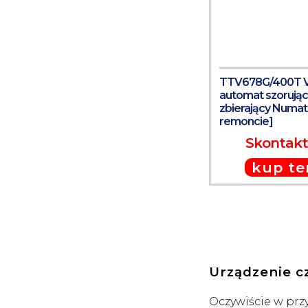
TTV678G/400T V
automat szorując
zbierający Numat
remoncie]
Skontaktu
kup te
Urządzenie c
Oczywiście w prz