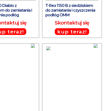
Diablo z
T-Rex 1150 B z siedziskiem
em do zamiatania i
do zamiatania i czyszczenia
nia podłóg
podłóg OMM
ntaktuj się
Skontaktuj się
up teraz!
kup teraz!