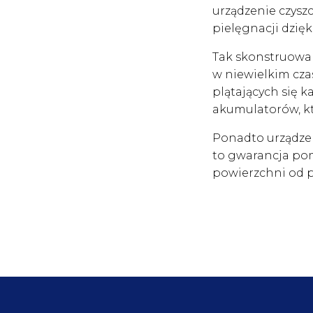
urządzenie czysz
pielęgnacji dzięk
Tak skonstruowan
w niewielkim cza
plątających się k
akumulatorów, k
Ponadto urządze
to gwarancja pom
powierzchni od p