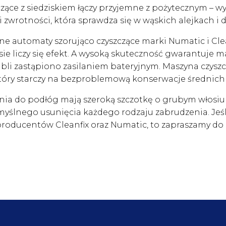
czące z siedziskiem łączy przyjemne z pożytecznym – 
i zwrotności, która sprawdza się w wąskich alejkach i 
e automaty szorująco czyszczące marki Numatic i Cl
sie liczy się efekt. A wysoką skuteczność gwarantuje 
abli zastąpiono zasilaniem bateryjnym. Maszyna czyszc
tóry starczy na bezproblemową konserwacje średnich
nia do podłóg mają szeroką szczotkę o grubym włosi
yślnego usunięcia każdego rodzaju zabrudzenia. Jeśl
roducentów Cleanfix oraz Numatic, to zapraszamy do p