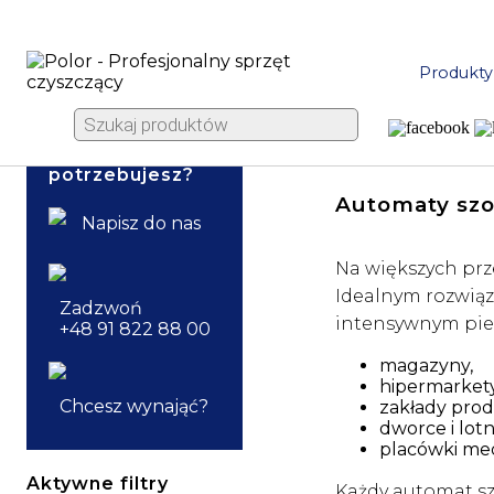
Produkty
Wyszukiwarka
produktów
Strona główna
|
Sprz
Jakiego sprzętu
potrzebujesz?
Automaty szo
Napisz do nas
Na większych prz
Idealnym rozwiąz
Zadzwoń
intensywnym pie
+48 91 822 88 00
magazyny,
hipermarkety
Chcesz wynająć?
zakłady prod
dworce i lotn
placówki me
Aktywne filtry
Każdy automat szo