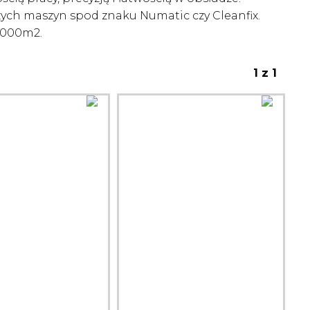
zych maszyn spod znaku Numatic czy Cleanfix.
4000m2.
1 z 1