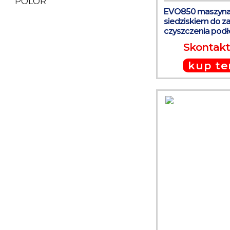
POLOR
EVO850 maszyna
siedziskiem do za
czyszczenia pod
Skontaktu
kup te