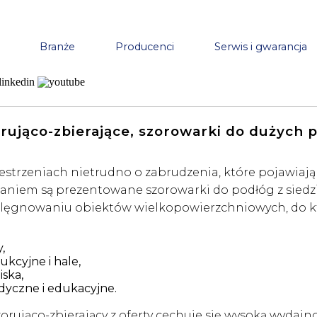
Branże
Producenci
Serwis i gwarancja
ęt sprzątający
|
Automaty szorująco-zbierające
| Od 400
rująco-zbierające, szorowarki do dużych
estrzeniach nietrudno o zabrudzenia, które pojawiaj
aniem są prezentowane szorowarki do podłóg z siedzis
lęgnowaniu obiektów wielkopowierzchniowych, do któ
,
ukcyjne i hale,
iska,
dyczne i edukacyjne.
rująco-zbierający z oferty cechuje się wysoką wydajnoś