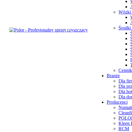
Wózki 
Środki 
Cennik
Branże
Dla fir
Dla prz
Dla hot
Dla d
Producenci
Numat
Cleanf
POLO
Kleen 
RCM