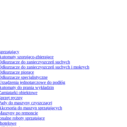
sprzątający
Automaty szorująco-zbierające
Odkurzacze do zanieczyszczeń suchych
Odkurzacze do zanieczyszczeń suchych i mokrych
Odkurzacze piorące
Odkurzacze specjalistyczne
Urządzenia jednotarczowe do podłóg
Automaty do prania wykładzin
Zamiatarki obiektowe
Sprzęt ręczny
Pady do maszyny czyszczącej
Akcesoria do maszyn sprzątających
Maszyny po remoncie
onalne roboty sprzątające
hotelowe