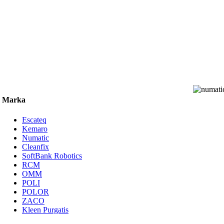
Marka
Escateq
Kemaro
Numatic
Cleanfix
SoftBank Robotics
RCM
OMM
POLI
POLOR
ZACO
Kleen Purgatis