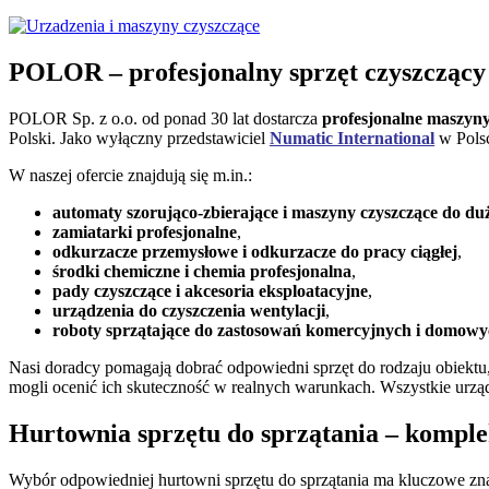
POLOR – profesjonalny sprzęt czyszczący 
POLOR Sp. z o.o. od ponad 30 lat dostarcza
profesjonalne maszyny
Polski. Jako wyłączny przedstawiciel
Numatic International
w Polsc
W naszej ofercie znajdują się m.in.:
automaty szorująco‑zbierające i maszyny czyszczące do du
zamiatarki profesjonalne
,
odkurzacze przemysłowe i odkurzacze do pracy ciągłej
,
środki chemiczne i chemia profesjonalna
,
pady czyszczące i akcesoria eksploatacyjne
,
urządzenia do czyszczenia wentylacji
,
roboty sprzątające do zastosowań komercyjnych i domow
Nasi doradcy pomagają dobrać odpowiedni sprzęt do rodzaju obiektu,
mogli ocenić ich skuteczność w realnych warunkach. Wszystkie urzą
Hurtownia sprzętu do sprzątania – komple
Wybór odpowiedniej hurtowni sprzętu do sprzątania ma kluczowe znac