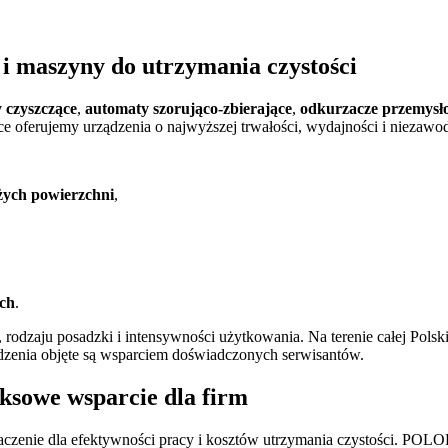
i maszyny do utrzymania czystości
 czyszczące
,
automaty szorująco‑zbierające
,
odkurzacze przemysł
e oferujemy urządzenia o najwyższej trwałości, wydajności i niezawo
żych powierzchni
,
ych
.
 rodzaju posadzki i intensywności użytkowania. Na terenie całej Pols
dzenia objęte są wsparciem doświadczonych serwisantów.
ksowe wsparcie dla firm
zenie dla efektywności pracy i kosztów utrzymania czystości. POLOR 