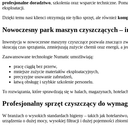
profesjonalne doradztwo
, szkolenia oraz wsparcie techniczne. Pom
eksploatacji.
Dzięki temu nasi klienci otrzymują nie tylko sprzęt, ale również
komp
Nowoczesny park maszyn czyszczących – in
Inwestycja w nowoczesne maszyny czyszczące pozwala znacząco zwi
skracają czas sprzątania, zmniejszają zużycie chemii oraz energii, a
Zaawansowane technologie Numatic umożliwiają:
pracę ciągłą bez przerw,
mniejsze zużycie materiałów eksploatacyjnych,
precyzyjne usuwanie zabrudzeń,
łatwą obsługę i szybkie szkolenie personelu.
To rozwiązania, które sprawdzają się w halach, magazynach, hotelach
Profesjonalny sprzęt czyszczący do wyma
W branżach o wysokich standardach higieny – takich jak hotelarstw
urządzenia o dużej mocy, wysokiej filtracji i dużej pojemności zbior