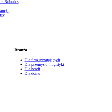
nk Robotics
rancja
dzy
Branża
Dla firm sprzątających
Dla przemysłu i logistyki
Dla hoteli
Dla domu