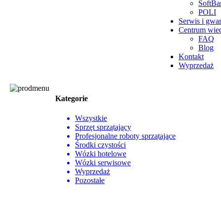
SoftBa
POLI
Serwis i gwa
Centrum wie
FAQ
Blog
Kontakt
Wyprzedaż
Kategorie
Wszystkie
Sprzęt sprzątający
Profesjonalne roboty sprzątające
Środki czystości
Wózki hotelowe
Wózki serwisowe
Wyprzedaż
Pozostałe