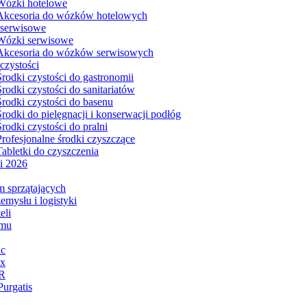
Wózki hotelowe
Akcesoria do wózków hotelowych
serwisowe
Wózki serwisowe
Akcesoria do wózków serwisowych
czystości
Środki czystości do gastronomii
Środki czystości do sanitariatów
Środki czystości do basenu
Środki do pielęgnacji i konserwacji podłóg
Środki czystości do pralni
Profesjonalne środki czyszczące
Tabletki do czyszczenia
i 2026
m sprzątających
emysłu i logistyki
eli
omu
ic
ix
R
Purgatis