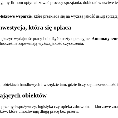
agamy firmom optymalizować procesy sprzątania, dobierać właściwe tec
leksowe wsparcie
, które przekłada się na wyższą jakość usług sprzą
westycja, która się opłaca
ększyć wydajność pracy i obniżyć koszty operacyjne.
Automaty szor
 jednocześnie zapewniają wyższą jakość czyszczenia.
, obiektach handlowych i wszędzie tam, gdzie liczy się niezawodność i
gających obiektów
o, przemysł spożywczy, logistyka czy opieka zdrowotna – kluczowe zna
ników, które umożliwiają długą pracę bez przerw.