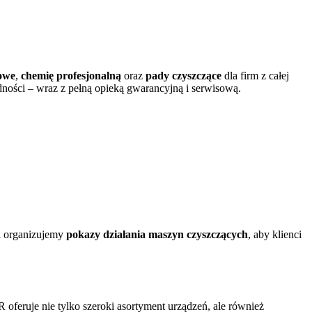
owe
,
chemię profesjonalną
oraz
pady czyszczące
dla firm z całej
dności – wraz z pełną opieką gwarancyjną i serwisową.
ki organizujemy
pokazy działania maszyn czyszczących
, aby klienci
oferuje nie tylko szeroki asortyment urządzeń, ale również