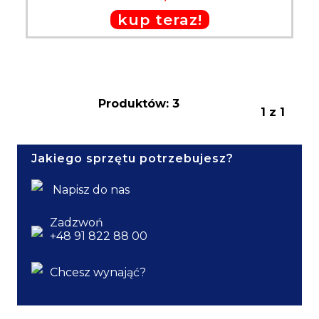
kup teraz!
Produktów: 3
1 z 1
Jakiego sprzętu potrzebujesz?
Napisz do nas
Zadzwoń
+48 91 822 88 00
Chcesz wynająć?