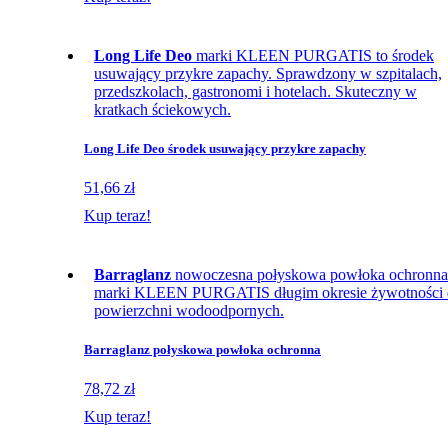
Long Life Deo
marki KLEEN PURGATIS to środek
usuwający przykre zapachy. Sprawdzony w szpitalach,
przedszkolach, gastronomi i hotelach. Skuteczny w
kratkach ściekowych.
Long Life Deo środek usuwający przykre zapachy
51,66 zł
Kup teraz!
Barraglanz
nowoczesna połyskowa powłoka ochronna
marki KLEEN PURGATIS długim okresie żywotności 
powierzchni wodoodpornych.
Barraglanz połyskowa powłoka ochronna
78,72 zł
Kup teraz!