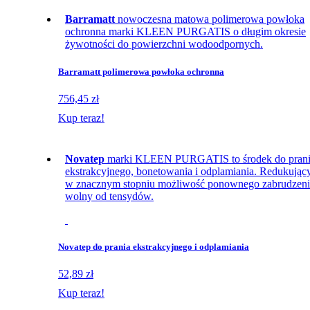
Barramatt
nowoczesna matowa polimerowa powłoka
ochronna marki KLEEN PURGATIS o długim okresie
żywotności do powierzchni wodoodpornych.
Barramatt polimerowa powłoka ochronna
756,45 zł
Kup teraz!
Novatep
marki KLEEN PURGATIS to środek do pran
ekstrakcyjnego, bonetowania i odplamiania. Redukując
w znacznym stopniu możliwość ponownego zabrudzeni
wolny od tensydów.
Novatep do prania ekstrakcyjnego i odplamiania
52,89 zł
Kup teraz!