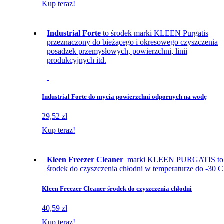
Kup teraz!
Industrial Forte
to środek marki KLEEN Purgatis
przeznaczony do bieżącego i okresowego czyszczenia
posadzek przemysłowych, powierzchni, linii
produkcyjnych itd.
Industrial Forte do mycia powierzchni odpornych na wodę
29,52 zł
Kup teraz!
Kleen Freezer Cleaner
marki KLEEN PURGATIS to
środek do czyszczenia chłodni w temperaturze do -30 C
Kleen Freezer Cleaner środek do czyszczenia chłodni
40,59 zł
Kup teraz!