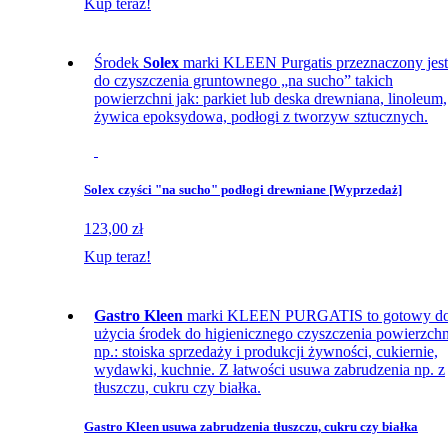
Kup teraz!
Środek
Solex
marki KLEEN Purgatis przeznaczony jest
do czyszczenia gruntownego „na sucho” takich
powierzchni jak: parkiet lub deska drewniana, linoleum,
żywica epoksydowa, podłogi z tworzyw sztucznych.
Solex czyści "na sucho" podłogi drewniane [Wyprzedaż]
123,00 zł
Kup teraz!
Gastro Kleen
marki KLEEN PURGATIS to gotowy d
użycia środek do higienicznego czyszczenia powierzchn
np.: stoiska sprzedaży i produkcji żywności, cukiernie,
wydawki, kuchnie. Z łatwości usuwa zabrudzenia np. z
tłuszczu, cukru czy białka.
Gastro Kleen usuwa zabrudzenia tłuszczu, cukru czy białka