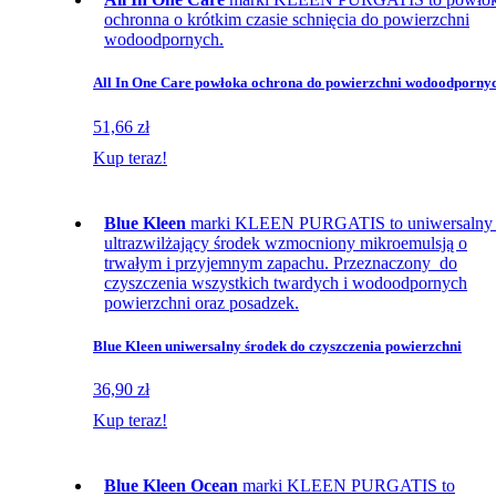
ochronna o krótkim czasie schnięcia do powierzchni
wodoodpornych.
All In One Care powłoka ochrona do powierzchni wodoodporny
51,66 zł
Kup teraz!
Blue Kleen
marki KLEEN PURGATIS to uniwersalny 
ultrazwilżający środek wzmocniony mikroemulsją o
trwałym i przyjemnym zapachu. Przeznaczony do
czyszczenia wszystkich twardych i wodoodpornych
powierzchni oraz posadzek.
Blue Kleen uniwersalny środek do czyszczenia powierzchni
36,90 zł
Kup teraz!
Blue Kleen Ocean
marki KLEEN PURGATIS to