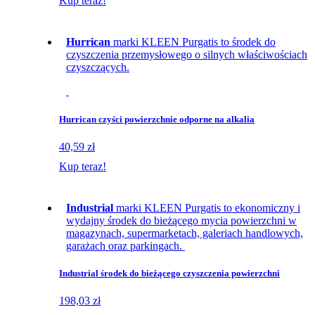
Kup teraz!
Hurrican
marki KLEEN Purgatis to środek do
czyszczenia przemysłowego o silnych właściwościach
czyszczących.
Hurrican czyści powierzchnie odporne na alkalia
40,59 zł
Kup teraz!
Industrial
marki KLEEN Purgatis to ekonomiczny i
wydajny środek do bieżącego mycia powierzchni w
magazynach, supermarketach, galeriach handlowych,
garażach oraz parkingach.
Industrial środek do bieżącego czyszczenia powierzchni
198,03 zł