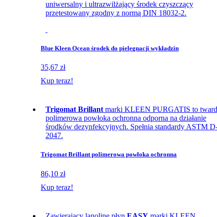
uniwersalny i ultrazwilżający środek czyszczący
przetestowany zgodny z normą DIN 18032-2.
Blue Kleen Ocean środek do pielęgnacji wykładzin
35,67 zł
Kup teraz!
Trigomat Brillant
marki KLEEN PURGATIS to twar
polimerowa powłoka ochronna odporna na działanie
środków dezynfekcyjnych. Spełnia standardy ASTM D
2047.
Trigomat Brillant polimerowa powłoka ochronna
86,10 zł
Kup teraz!
Zawierający lanolinę płyn
EASY
marki KLEEN