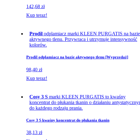
142,68 zł
Kup teraz!
Prodil
odplamiacz marki KLEEN PURGATIS na bazie
aktywnego tlenu. Przywraca i utrzymuje intensywność
kolorów.
Prodil odplamiacz na bazie aktywnego tlenu [Wyprzedaż]
98,40 zł
Kup teraz!
Cosy 3 S
marki KLEEN PURGATIS to kwaśny
koncentrat do płukania tkanin o działaniu antystatyczn
do każdego rodzaju prania.
Cosy 3 S kwaśny koncentrat do płukania tkanin
38,13 zł