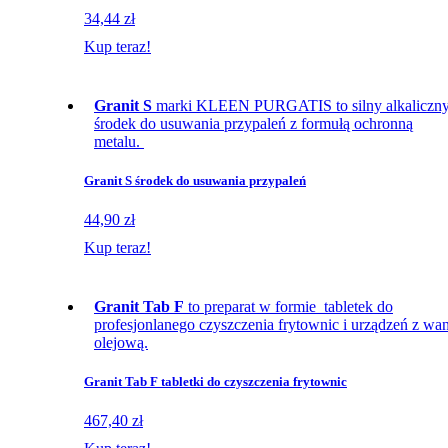
34,44 zł
Kup teraz!
Granit S
marki KLEEN PURGATIS to silny alkaliczn
środek do usuwania przypaleń z formułą ochronną
metalu.
Granit S środek do usuwania przypaleń
44,90 zł
Kup teraz!
Granit Tab F
to preparat w formie tabletek do
profesjonlanego czyszczenia frytownic i urządzeń z wa
olejową.
Granit Tab F tabletki do czyszczenia frytownic
467,40 zł