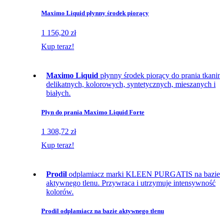
Maximo Liquid płynny środek piorący
1 156,20 zł
Kup teraz!
Maximo Liquid
płynny środek piorący do prania tkani
delikatnych, kolorowych, syntetycznych, mieszanych i
białych.
Płyn do prania Maximo Liquid Forte
1 308,72 zł
Kup teraz!
Prodil
odplamiacz marki KLEEN PURGATIS na bazie
aktywnego tlenu. Przywraca i utrzymuje intensywność
kolorów.
Prodil odplamiacz na bazie aktywnego tlenu