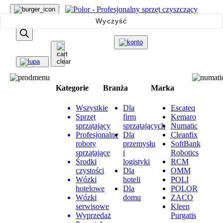
Wyszukiwarka
Wyczyść
produktów
Kategorie
Branża
Marka
Wszystkie
Dla
Escateq
Sprzęt
firm
Kemaro
sprzątający
sprzątających
Numatic
Profesjonalne
Dla
Cleanfix
roboty
przemysłu
SoftBank
sprzątające
i
Robotics
Środki
logistyki
RCM
czystości
Dla
OMM
Wózki
hoteli
POLI
hotelowe
Dla
POLOR
Wózki
domu
ZACO
serwisowe
Kleen
Wyprzedaż
Purgatis