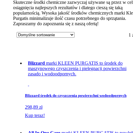
Skuteczne środki chemiczne zazwyczaj używane są przez w ce
osiągnięcia najlepszych rezultatów i dlatego cieszą się taką
popularnością. Wysoka jakość środków chemicznych marki Kl
Purgatis minimalizuje ilość czasu potrzebnego do sprzątania.
Zapraszamy do zapoznania się z naszą ofertą!
1
Blizzard
marki KLEEN PURGATIS to środek do
maszynowego czyszczenia i pielęgnacji powierzchni
zasado i wodoodpornych.
Blizzard środek do czyszczenia powierzchni wodoodpornych
298,89 zł
Kup teraz!
All In One Care
marki KLEEN PURGATIS to powło