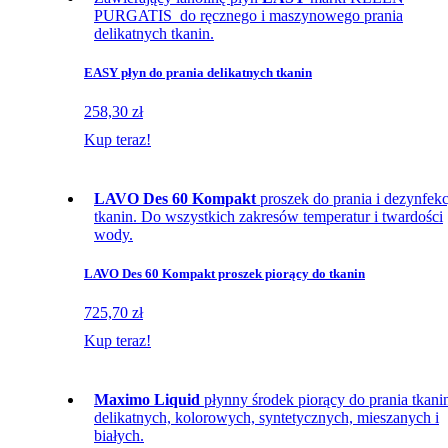
PURGATIS do ręcznego i maszynowego prania
delikatnych tkanin.
EASY płyn do prania delikatnych tkanin
258,30 zł
Kup teraz!
LAVO Des 60 Kompakt
proszek do prania i dezynfekc
tkanin. Do wszystkich zakresów temperatur i twardości
wody.
LAVO Des 60 Kompakt proszek piorący do tkanin
725,70 zł
Kup teraz!
Maximo Liquid
płynny środek piorący do prania tkani
delikatnych, kolorowych, syntetycznych, mieszanych i
białych.