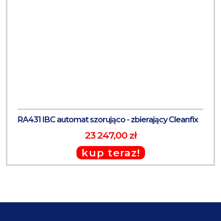
RA431 IBC automat szorująco - zbierający Cleanfix
23 247,00 zł
kup teraz!