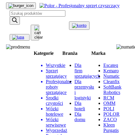
Wyszukiwarka
produktów
Kategorie
Branża
Marka
Wszystkie
Dla
Escateq
Sprzęt
firm
Kemaro
sprzątający
sprzątających
Numatic
Profesjonalne
Dla
Cleanfix
roboty
przemysłu
SoftBank
sprzątające
i
Robotics
Środki
logistyki
RCM
czystości
Dla
OMM
Wózki
hoteli
POLI
hotelowe
Dla
POLOR
Wózki
domu
ZACO
serwisowe
Kleen
Wyprzedaż
Purgatis