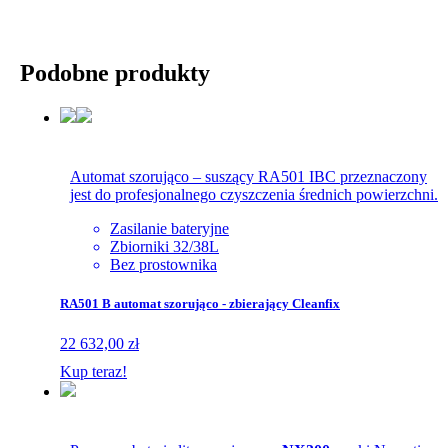
Podobne produkty
Automat szorująco – suszący RA501 IBC przeznaczony
jest do profesjonalnego czyszczenia średnich powierzchni.
Zasilanie bateryjne
Zbiorniki 32/38L
Bez prostownika
RA501 B automat szorująco - zbierający Cleanfix
22 632,00 zł
Kup teraz!