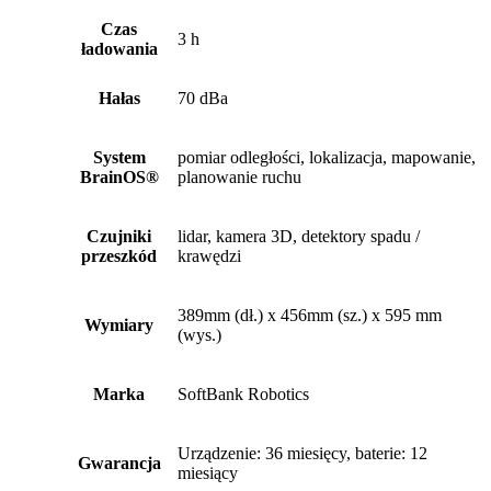
Czas
3 h
ładowania
Hałas
70 dBa
System
pomiar odległości, lokalizacja, mapowanie,
BrainOS®
planowanie ruchu
Czujniki
lidar, kamera 3D, detektory spadu /
przeszkód
krawędzi
389mm (dł.) x 456mm (sz.) x 595 mm
Wymiary
(wys.)
Marka
SoftBank Robotics
Urządzenie: 36 miesięcy, baterie: 12
Gwarancja
miesiący