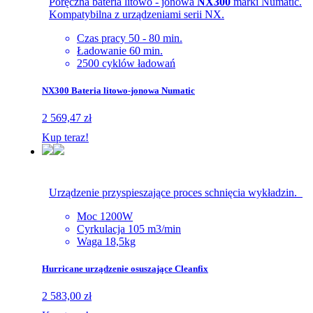
Poręczna bateria litowo - jonowa
NX300
marki Numatic.
Kompatybilna z urządzeniami serii NX.
Czas pracy 50 - 80 min.
Ładowanie 60 min.
2500 cyklów ładowań
NX300 Bateria litowo-jonowa Numatic
2 569,47 zł
Kup teraz!
Urządzenie przyspieszające proces schnięcia wykładzin.
Moc 1200W
Cyrkulacja 105 m3/min
Waga 18,5kg
Hurricane urządzenie osuszające Cleanfix
2 583,00 zł