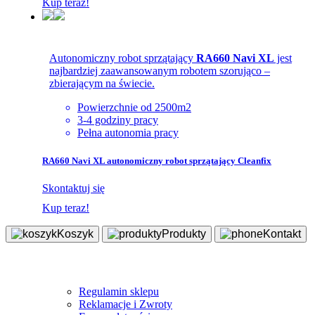
Kup teraz!
Autonomiczny robot sprzątający
RA660 Navi XL
jest
najbardziej zaawansowanym robotem szorująco –
zbierającym na świecie.
Powierzchnie od 2500m2
3-4 godziny pracy
Pełna autonomia pracy
RA660 Navi XL autonomiczny robot sprzątający Cleanfix
Skontaktuj się
Kup teraz!
Koszyk
Produkty
Kontakt
Sklep
Regulamin sklepu
Reklamacje i Zwroty