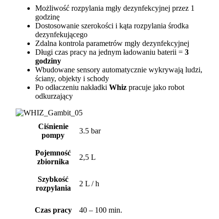
Możliwość rozpylania mgły dezynfekcyjnej przez 1
godzinę
Dostosowanie szerokości i kąta rozpylania środka
dezynfekującego
Zdalna kontrola parametrów mgły dezynfekcyjnej
Długi czas pracy na jednym ładowaniu baterii =
3
godziny
Wbudowane sensory automatycznie wykrywają ludzi,
ściany, objekty i schody
Po odłaczeniu nakładki
Whiz
pracuje jako robot
odkurzający
Ciśnienie
3.5 bar
pompy
Pojemność
2,5 L
zbiornika
Szybkość
2 L / h
rozpylania
Czas pracy
40 – 100 min.