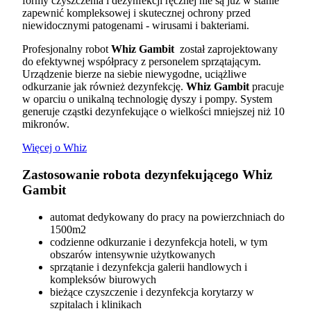
formy czyszczenia i dezynfekcji ręcznej nie są już w stanie
zapewnić kompleksowej i skutecznej ochrony przed
niewidocznymi patogenami - wirusami i bakteriami.
Profesjonalny robot
Whiz Gambit
został zaprojektowany
do efektywnej współpracy z personelem sprzątającym.
Urządzenie bierze na siebie niewygodne, uciążliwe
odkurzanie jak również dezynfekcję.
Whiz Gambit
pracuje
w oparciu o unikalną technologię dyszy i pompy. System
generuje cząstki dezynfekujące o wielkości mniejszej niż 10
mikronów.
Więcej o Whiz
Zastosowanie robota dezynfekującego Whiz
Gambit
automat dedykowany do pracy na powierzchniach do
1500m2
codzienne odkurzanie i dezynfekcja hoteli, w tym
obszarów intensywnie użytkowanych
sprzątanie i dezynfekcja galerii handlowych i
kompleksów biurowych
bieżące czyszczenie i dezynfekcja korytarzy w
szpitalach i klinikach