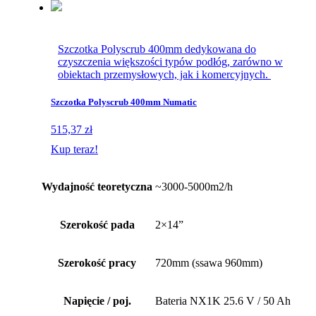
Szczotka Polyscrub 400mm dedykowana do
czyszczenia większości typów podłóg, zarówno w
obiektach przemysłowych, jak i komercyjnych.
Szczotka Polyscrub 400mm Numatic
515,37 zł
Kup teraz!
Wydajność teoretyczna
~3000-5000m2/h
Szerokość pada
2×14”
Szerokość pracy
720mm (ssawa 960mm)
Napięcie / poj.
Bateria NX1K 25.6 V / 50 Ah