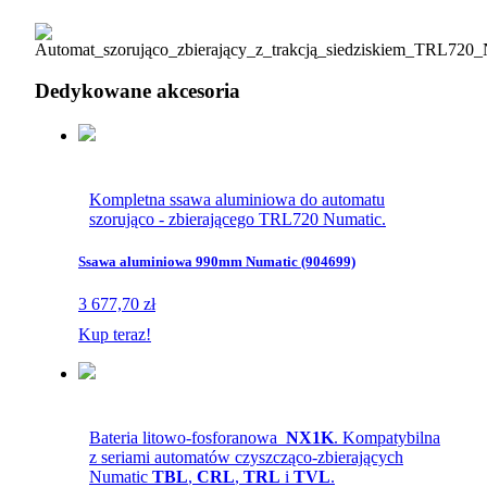
Dedykowane akcesoria
Kompletna ssawa aluminiowa do automatu
szorująco - zbierającego TRL720 Numatic.
Ssawa aluminiowa 990mm Numatic (904699)
3 677,70 zł
Kup teraz!
Bateria litowo-fosforanowa
NX1K
. Kompatybilna
z seriami automatów czyszcząco-zbierających
Numatic
TBL
,
CRL
,
TRL
i
TVL
.