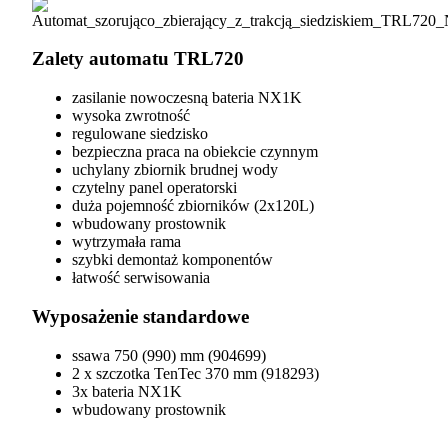
Zalety automatu TRL720
zasilanie nowoczesną bateria NX1K
wysoka zwrotność
regulowane siedzisko
bezpieczna praca na obiekcie czynnym
uchylany zbiornik brudnej wody
czytelny panel operatorski
duża pojemność zbiorników (2x120L)
wbudowany prostownik
wytrzymała rama
szybki demontaż komponentów
łatwość serwisowania
Wyposażenie standardowe
ssawa 750 (990) mm (904699)
2 x szczotka TenTec 370 mm (918293)
3x bateria NX1K
wbudowany prostownik