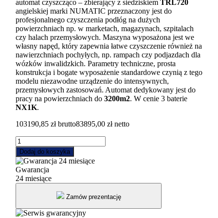
automat czyszcząco – zbierający z siedziskiem
TRL720
angielskiej marki NUMATIC przeznaczony jest do
profesjonalnego czyszczenia podłóg na dużych
powierzchniach np. w marketach, magazynach, szpitalach
czy halach przemysłowych. Maszyna wyposażona jest we
własny napęd, który zapewnia łatwe czyszczenie również na
nawierzchniach pochyłych, np. rampach czy podjazdach dla
wózków inwalidzkich. Parametry techniczne, prosta
konstrukcja i bogate wyposażenie standardowe czynią z tego
modelu niezawodne urządzenie do intensywnych,
przemysłowych zastosowań. Automat dedykowany jest do
pracy na powierzchniach do
3200m2
. W cenie 3 baterie
NX1K
.
103190,85
zł
brutto
83895,00
zł
netto
ilość
TRL720/150T
Dodaj do koszyka
Automat
szorująco
Gwarancja
-
24 miesiące
zbierający
z
Zamów prezentację
trakcją
Numatic