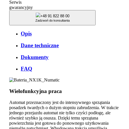
Serwis
gwarancyjny
+48 91 822 88 00
Zadzwoń do konsultanta
Opis
Dane techniczne
Dokumenty
FAQ
Wielofunkcyjna praca
Automat przeznaczony jest do intensywnego sprzątania
posadzek twardych o dużym stopniu zabrudzenia. W trakcie
jednego przejazdu automat nie tylko czyści podłogę, ale
również szybko ją osusza. Dzięki temu sprzątana
powierzchnia jest gotowa do ponownego użytkowania
niemalże natychmiast. Wbudowana trakcja umożliwia