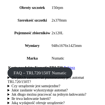
Obroty szczotek
150rpm
Szerokość szczotki
2x370mm
Pojemność zbiorników
2x120L
Wymiary
948x1676x1425mm
Marka
Numatic
Karta produktu Numatic TRL720
Pobierz
FAQ – TRL720/150T Numatic
Do jakich zastosowań przeznaczony jest automat
TRL720/150T?
Czy urządzenie jest samojezdne?
Jakie zasilanie wykorzystuje automat?
Jak długo można pracować na jednym ładowaniu?
Ile trwa ładowanie baterii?
Jaką wydajność oferuje urządzenie?