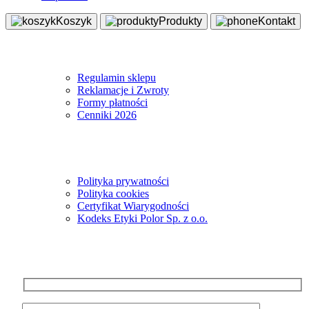
Koszyk
Produkty
Kontakt
Sklep
Regulamin sklepu
Reklamacje i Zwroty
Formy płatności
Cenniki 2026
Informacje
Polityka prywatności
Polityka cookies
Certyfikat Wiarygodności
Kodeks Etyki Polor Sp. z o.o.
Newsletter