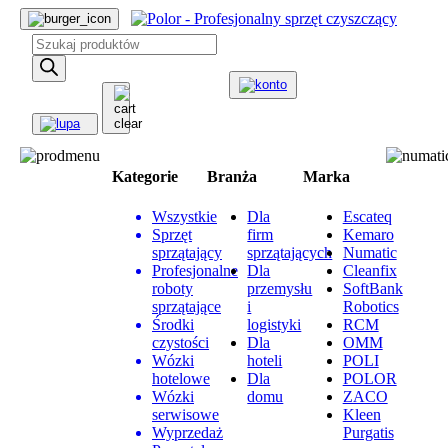
Wyszukiwarka
produktów
Kategorie
Branża
Marka
Wszystkie
Dla
Escateq
Sprzęt
firm
Kemaro
sprzątający
sprzątających
Numatic
Profesjonalne
Dla
Cleanfix
roboty
przemysłu
SoftBank
sprzątające
i
Robotics
Środki
logistyki
RCM
czystości
Dla
OMM
Wózki
hoteli
POLI
hotelowe
Dla
POLOR
Wózki
domu
ZACO
serwisowe
Kleen
Wyprzedaż
Purgatis