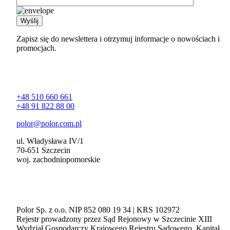
Zapisz się do newslettera i otrzymuj informacje o nowościach i
promocjach.
Kontakt
+48 510 660 661
+48 91 822 88 00
polor@polor.com.pl
ul. Władysława IV/1
70-651 Szczecin
woj. zachodniopomorskie
Polor Sp. z o.o. NIP 852 080 19 34 | KRS 102972
Rejestr prowadzony przez Sąd Rejonowy w Szczecinie XIII
Wydział Gospodarczy Krajowego Rejestru Sądowego. Kapitał