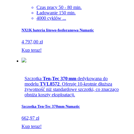
Czas pracy 50 - 80 min.
Ładowanie 150 min.
4000 cyklów ...
NX1K bateria litowo-fosforanowa Numatic
4 797,00 zł
Kup teraz!
Szczotka
Ten-Tec 370 mm
dedykowana do
modelu
TVL8572
. Oferuje 10-krotnie dłuższą
żywotność niż standardowe szczotki, co znacząco
obniża koszty eksploatacji.
Szczotka Ten-Tec 370mm Numatic
662,97 zł
Kup teraz!