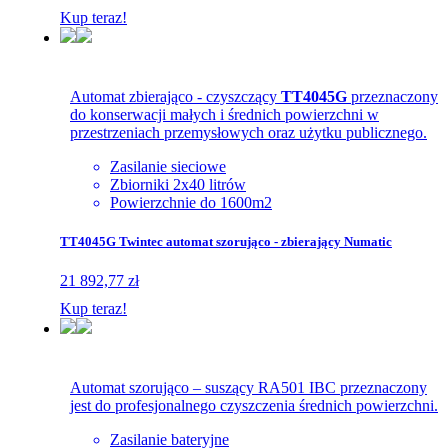
Kup teraz!
Automat zbierająco - czyszczący
TT4045G
przeznaczony
do konserwacji małych i średnich powierzchni w
przestrzeniach przemysłowych oraz użytku publicznego.
Zasilanie sieciowe
Zbiorniki 2x40 litrów
Powierzchnie do 1600m2
TT4045G Twintec automat szorująco - zbierający Numatic
21 892,77 zł
Kup teraz!
Automat szorująco – suszący RA501 IBC przeznaczony
jest do profesjonalnego czyszczenia średnich powierzchni.
Zasilanie bateryjne