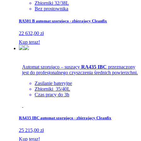
Zbiorniki 32/38L
Bez prostownika
RA501 B automat szorująco - zbierający Cleanfix
22 632,00 zł
Kup teraz!
Automat szorująco – suszący
RA435 IBC
przeznaczony
jest do profesjonalnego czyszczenia średnich powierzchni.
Zasilanie bateryjne
Zbiorniki 35/40L
Czas pracy do 3h
RA435 IBC automat szorująco - zbierający Cleanfix
25 215,00 zł
Kup teraz!