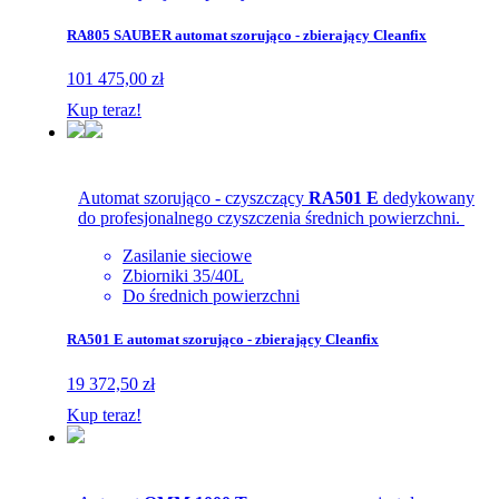
RA805 SAUBER automat szorująco - zbierający Cleanfix
101 475,00 zł
Kup teraz!
Automat szorująco - czyszczący
RA501 E
dedykowany
do profesjonalnego czyszczenia średnich powierzchni.
Zasilanie sieciowe
Zbiorniki 35/40L
Do średnich powierzchni
RA501 E automat szorująco - zbierający Cleanfix
19 372,50 zł
Kup teraz!