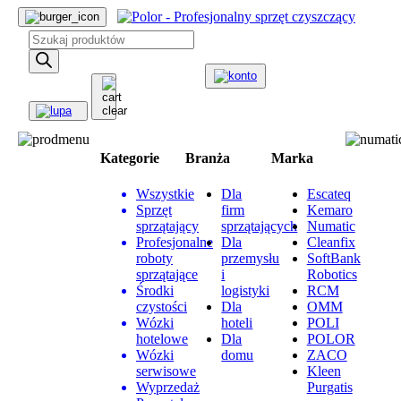
Wyszukiwarka
produktów
Kategorie
Branża
Marka
Wszystkie
Dla
Escateq
Sprzęt
firm
Kemaro
sprzątający
sprzątających
Numatic
Profesjonalne
Dla
Cleanfix
roboty
przemysłu
SoftBank
sprzątające
i
Robotics
Środki
logistyki
RCM
czystości
Dla
OMM
Wózki
hoteli
POLI
hotelowe
Dla
POLOR
Wózki
domu
ZACO
serwisowe
Kleen
Wyprzedaż
Purgatis