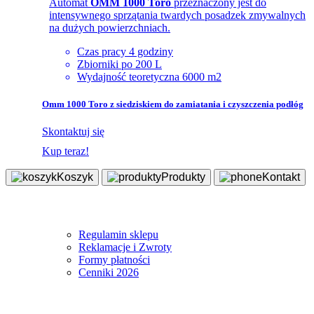
Automat
OMM 1000 Toro
przeznaczony jest do
intensywnego sprzątania twardych posadzek zmywalnych
na dużych powierzchniach.
Czas pracy 4 godziny
Zbiorniki po 200 L
Wydajność teoretyczna 6000 m2
Omm 1000 Toro z siedziskiem do zamiatania i czyszczenia podłóg
Skontaktuj się
Kup teraz!
Koszyk
Produkty
Kontakt
Sklep
Regulamin sklepu
Reklamacje i Zwroty
Formy płatności
Cenniki 2026
Informacje