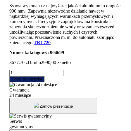
Ssawa wykonana z najwyższej jakości aluminium o długości
990 mm. Zapewnia niezawodne działanie nawet w
najbardziej wymagających warunkach przemysłowych i
komercyjnych. Precyzyjnie zaprojektowana konstrukcja
zapewnia skuteczne zbieranie wody oraz zanieczyszczeń,
umożliwiając pozostawienie suchych i czystych
powierzchni. Przeznaczona m. in. do automatu szorująco-
zbierającego
TRL720
.
Numer katalogowy: 904699
3677,70
zł
brutto
2990,00
zł
netto
ilość
Ssawa
Dodaj do koszyka
aluminiowa
990mm
Gwarancja
Numatic
24 miesiące
(904699)
Zamów prezentację
Serwis
gwarancyjny