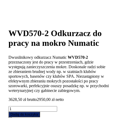
WVD570-2 Odkurzacz do
pracy na mokro Numatic
Dwusilnikowy odkurzacz Numatic
WVD570-2
przeznaczony jest do pracy w przestrzeniach, gdzie
występują zanieczyszczenia mokre. Doskonale radzi sobie
ze zbieraniem brudnej wody np. w szatniach klubów
sportowych, basenów czy klubów SPA. Niezastąpiony w
efektywnym zbieraniu mokrych pozostałości po pracy
szorowarki, perfekcyjnie osuszy posadzkę np. w przychodni
weterynaryjnej czy gabinecie zabiegowym.
3628,50
zł
brutto
2950,00
zł
netto
ilość
WVD570-
Dodaj do koszyka
2