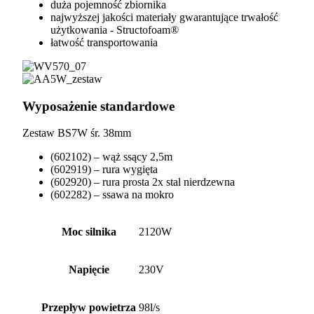
duża pojemność zbiornika
najwyższej jakości materiały gwarantujące trwałość
użytkowania - Structofoam®
łatwość transportowania
Wyposażenie standardowe
Zestaw BS7W śr. 38mm
(602102) – wąż ssący 2,5m
(602919) – rura wygięta
(602920) – rura prosta 2x stal nierdzewna
(602282) – ssawa na mokro
Moc silnika
2120W
Napięcie
230V
Przepływ powietrza
98l/s