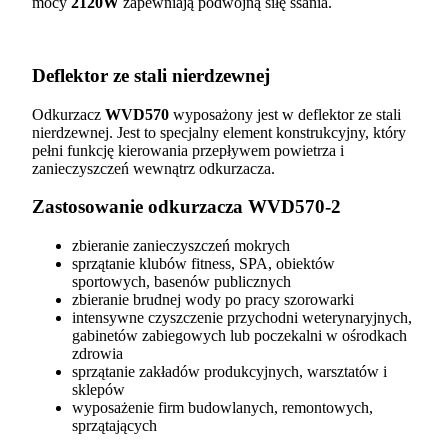
mocy
2120W
zapewniają podwójną siłę ssania.
Deflektor ze stali nierdzewnej
Odkurzacz
WVD570
wyposażony jest w deflektor ze stali
nierdzewnej. Jest to specjalny element konstrukcyjny, który
pełni funkcję kierowania przepływem powietrza i
zanieczyszczeń wewnątrz odkurzacza.
Zastosowanie odkurzacza WVD570-2
zbieranie zanieczyszczeń mokrych
sprzątanie klubów fitness, SPA, obiektów
sportowych, basenów publicznych
zbieranie brudnej wody po pracy szorowarki
intensywne czyszczenie przychodni weterynaryjnych,
gabinetów zabiegowych lub poczekalni w ośrodkach
zdrowia
sprzątanie zakładów produkcyjnych, warsztatów i
sklepów
wyposażenie firm budowlanych, remontowych,
sprzątających