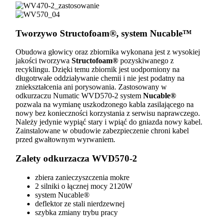
Tworzywo Structofoam®, system Nucable™
Obudowa głowicy oraz zbiornika wykonana jest z wysokiej
jakości tworzywa
Structofoam®
pozyskiwanego z
recyklingu. Dzięki temu zbiornik jest uodporniony na
długotrwałe oddziaływanie chemii i nie jest podatny na
zniekształcenia ani porysowania. Zastosowany w
odkurzaczu Numatic WVD570-2 system
Nucable®
pozwala na wymianę uszkodzonego kabla zasilającego na
nowy bez konieczności korzystania z serwisu naprawczego.
Należy jedynie wypiąć stary i wpiąć do gniazda nowy kabel.
Zainstalowane w obudowie zabezpieczenie chroni kabel
przed gwałtownym wyrwaniem.
Zalety odkurzacza WVD570-2
zbiera zanieczyszczenia mokre
2 silniki o łącznej mocy 2120W
system Nucable®
deflektor ze stali nierdzewnej
szybka zmiany trybu pracy