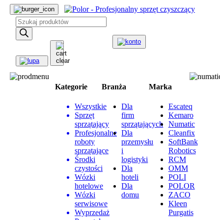
Wyszukiwarka
produktów
Kategorie
Branża
Marka
Wszystkie
Dla
Escateq
Sprzęt
firm
Kemaro
sprzątający
sprzątających
Numatic
Profesjonalne
Dla
Cleanfix
roboty
przemysłu
SoftBank
sprzątające
i
Robotics
Środki
logistyki
RCM
czystości
Dla
OMM
Wózki
hoteli
POLI
hotelowe
Dla
POLOR
Wózki
domu
ZACO
serwisowe
Kleen
Wyprzedaż
Purgatis