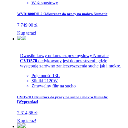
Wąż spustowy
WVD1800DH-2 Odkurzacz do pracy na mokro Numatic
7 749,00 zł
Kup teraz!
Dwusilnikowy odkurzacz przemysłowy Numatic
CVD570
dedykowany jest do przestrzeni, gdzie
występują zarówno zanieczyszczenia suche jak i mokre.
Pojemność 13L
Silniki 2120W
Zmywalny filtr na sucho
CVD570 Odkurzacz do pracy na sucho i mokro Numatic
[Wyprzedaż]
2 314,86 zł
Kup teraz!