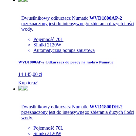
Dwusilnikowy odkurzacz Numatic
WVD1800AP-2
przeznaczony jest do intensywnego zbierania dużych ilości
wody.
Pojemność 70L
Silniki 2120W
Automatyczna pompa spustowa
WVD1800AP-2 Odkurzacz do pracy na mokro Numatic
14 145,00 zł
Kup teraz!
Dwusilnikowy odkurzacz Numatic
WVD1800DH-2
przeznaczony jest do intensywnego zbierania dużych ilości
wody.
Pojemność 70L
Silniki 2120W