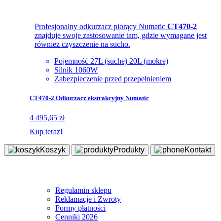
Profesjonalny odkurzacz piorący Numatic
CT470-2
znajduje swoje zastosowanie tam, gdzie wymagane jest
również czyszczenie na sucho.
Pojemność 27L (suche) 20L (mokre)
Silnik 1060W
Zabezpieczenie przed przepełnieniem
CT470-2 Odkurzacz ekstrakcyjny Numatic
4 495,65 zł
Kup teraz!
Koszyk
Produkty
Kontakt
Sklep
Regulamin sklepu
Reklamacje i Zwroty
Formy płatności
Cenniki 2026