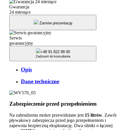
Odkurzacz
Gwarancja
do
24 miesiące
pracy
na
Zamów prezentację
mokro
Numatic
Serwis
gwarancyjny
+48 91 822 88 00
Zadzwoń do konsultanta
Opis
Dane techniczne
Zabezpieczenie przed przepełnieniem
Na zabrudzenia mokre przewidziane jest
15 litrów
. Zawór
pływakowy zabezpiecza przed jego przepełnieniem i
zapewnia bezpieczną eksploatację. Dwa silniki o łącznej