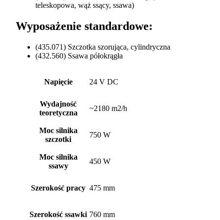
teleskopowa, wąż ssący, ssawa)
Wyposażenie standardowe:
(435.071) Szczotka szorująca, cylindryczna
(432.560) Ssawa półokrągła
Napięcie
24 V DC
Wydajność
~2180 m2/h
teoretyczna
Moc silnika
750 W
szczotki
Moc silnika
450 W
ssawy
Szerokość pracy
475 mm
Szerokość ssawki
760 mm