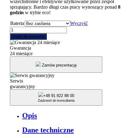
wszechstronne i efektywne użytkowanie przez zespół
sprzątający. Bardzo długi czas pracy wynoszący ponad
8
godzin
w trybie eco!
Bateria
Wyczyść
ilość
RA470
Dodaj do koszyka
IBC
automat
Gwarancja
szorująco
24 miesiące
-
zbierający
Zamów prezentację
Cleanfix
Serwis
gwarancyjny
+48 91 822 88 00
Zadzwoń do konsultanta
Opis
Dane techniczne