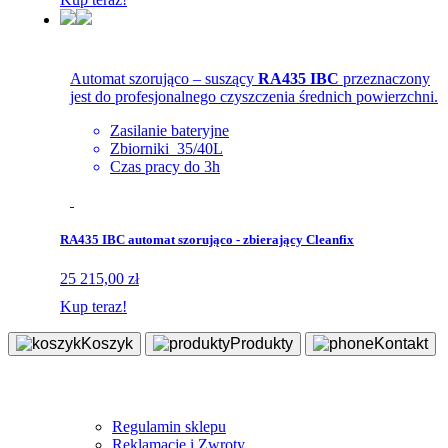
Automat szorująco – suszący
RA435 IBC
przeznaczony
jest do profesjonalnego czyszczenia średnich powierzchni.
Zasilanie bateryjne
Zbiorniki 35/40L
Czas pracy do 3h
RA435 IBC automat szorująco - zbierający Cleanfix
25 215,00 zł
Kup teraz!
Koszyk
Produkty
Kontakt
Sklep
Regulamin sklepu
Reklamacje i Zwroty