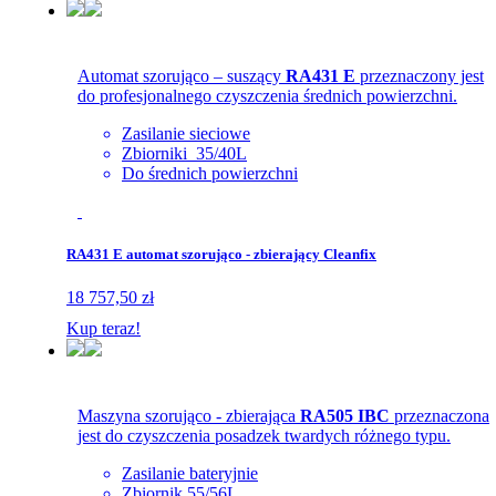
Automat szorująco – suszący
RA431 E
przeznaczony jest
do profesjonalnego czyszczenia średnich powierzchni.
Zasilanie sieciowe
Zbiorniki 35/40L
Do średnich powierzchni
RA431 E automat szorująco - zbierający Cleanfix
18 757,50 zł
Kup teraz!
Maszyna szorująco - zbierająca
RA505 IBC
przeznaczona
jest do czyszczenia posadzek twardych różnego typu.
Zasilanie bateryjnie
Zbiornik 55/56L