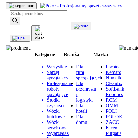
Wyszukiwarka
produktów
Kategorie
Branża
Marka
Wszystkie
Dla
Escateq
Sprzęt
firm
Kemaro
sprzątający
sprzątających
Numatic
Profesjonalne
Dla
Cleanfix
roboty
przemysłu
SoftBank
sprzątające
i
Robotics
Środki
logistyki
RCM
czystości
Dla
OMM
Wózki
hoteli
POLI
hotelowe
Dla
POLOR
Wózki
domu
ZACO
serwisowe
Kleen
Wyprzedaż
Purgatis