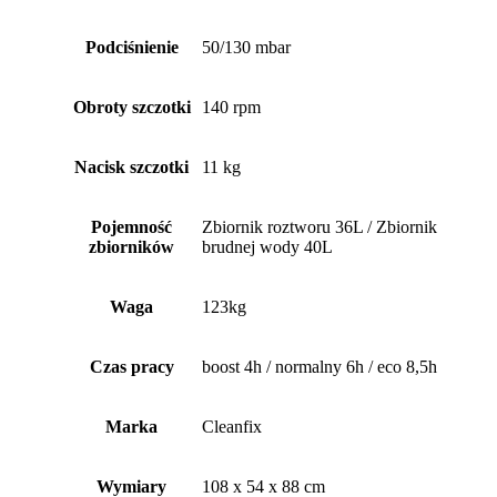
Podciśnienie
50/130 mbar
Obroty szczotki
140 rpm
Nacisk szczotki
11 kg
Pojemność
Zbiornik roztworu 36L / Zbiornik
zbiorników
brudnej wody 40L
Waga
123kg
Czas pracy
boost 4h / normalny 6h / eco 8,5h
Marka
Cleanfix
Wymiary
108 x 54 x 88 cm