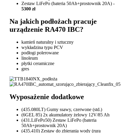
Zestaw LiFePo (bateria 50Ah+prostownik 20A) -
5300 zł
Na jakich podłożach pracuje
urządzenie RA470 IBC?
kamień naturalny i sztuczny
wykładzina typu PCV
podłogi polerowane
linoleum
płytki ceramiczne
gres
Wyposażenie dodatkowe
(435.080LT) Gumy ssawy, czerwone (std.)
(6GEL 85) 2x akumulatory żelowy 12V/85 Ah
(431.LiFePo50) Zestaw LiFePo (bateria
50Ah+prostownik 20A)
(435.410) Zestaw do zbierania wody (rura