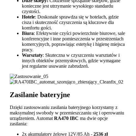
Duże sklepy:
Codzienne sprzątanie sklepów, gdzie
konieczne jest utrzymanie wysokiego standardu
czystości.
Hotele
: Doskonale sprawdza się w hotelach, gdzie
cisza i skuteczność czyszczenia są kluczowe dla
komfortu gości.
Biura
: Efektywnie czyści powierzchnie biurowe, sale
konferencyjne i inne pomieszczenia w przestrzeniach
komercyjnych, poprawiając estetykę i higienę miejsca
pracy.
Warsztaty
: Skuteczna w czyszczeniu warsztatów i
innych obiektów przemysłowych, gdzie wymagane
jest regularne usuwanie zabrudzeń.
Zasilanie bateryjne
Dzięki zastosowaniu zasilania bateryjnego korzystamy z
maksymalnej swobody w przemieszczaniu się i operowaniu
urządzeniem. Automat
RA470 IBC
ma dwie opcje
zasilania:
2x akumulatory żelowe 12V/85 Ah -
2536 zł