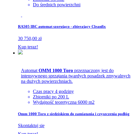
Do średnich powierzchni
RA505 IBC automat szorująco - zbierający Cleanfix
30 750,00 zł
Kup teraz!
Automat
OMM 1000 Toro
przeznaczony jest do
intensywnego sprzątania twardych posadzek zmywalnych
na dużych powierzchniach.
Czas pracy 4 godziny
Zbiorniki po 200 L
Wydajność teoretyczna 6000 m2
Omm 1000 Toro z siedziskiem do zamiatania i czyszczenia podłóg
Skontaktuj się
Kup teraz!