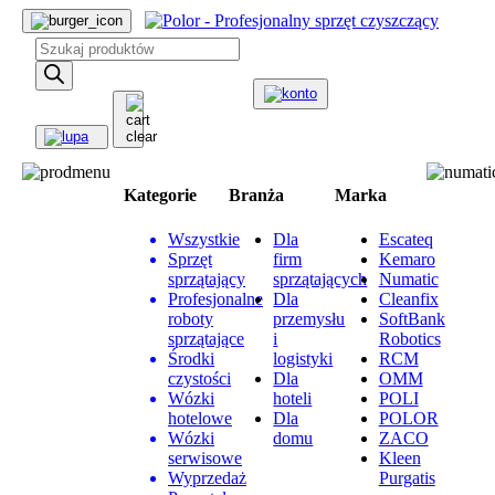
Wyszukiwarka
produktów
Kategorie
Branża
Marka
Wszystkie
Dla
Escateq
Sprzęt
firm
Kemaro
sprzątający
sprzątających
Numatic
Profesjonalne
Dla
Cleanfix
roboty
przemysłu
SoftBank
sprzątające
i
Robotics
Środki
logistyki
RCM
czystości
Dla
OMM
Wózki
hoteli
POLI
hotelowe
Dla
POLOR
Wózki
domu
ZACO
serwisowe
Kleen
Wyprzedaż
Purgatis