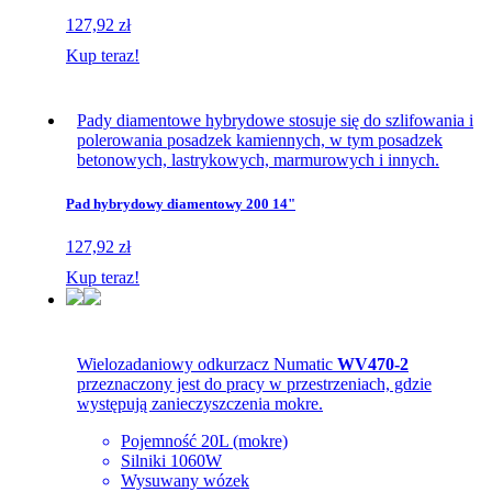
127,92 zł
Kup teraz!
Pady diamentowe hybrydowe stosuje się do szlifowania i
polerowania posadzek kamiennych, w tym posadzek
betonowych, lastrykowych, marmurowych i innych.
Pad hybrydowy diamentowy 200 14"
127,92 zł
Kup teraz!
Wielozadaniowy odkurzacz Numatic
WV470-2
przeznaczony jest do pracy w przestrzeniach, gdzie
występują zanieczyszczenia mokre.
Pojemność 20L (mokre)
Silniki 1060W
Wysuwany wózek