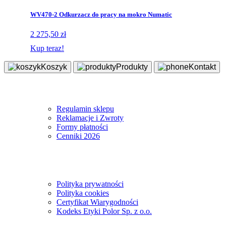
WV470-2 Odkurzacz do pracy na mokro Numatic
2 275,50 zł
Kup teraz!
Koszyk
Produkty
Kontakt
Sklep
Regulamin sklepu
Reklamacje i Zwroty
Formy płatności
Cenniki 2026
Informacje
Polityka prywatności
Polityka cookies
Certyfikat Wiarygodności
Kodeks Etyki Polor Sp. z o.o.