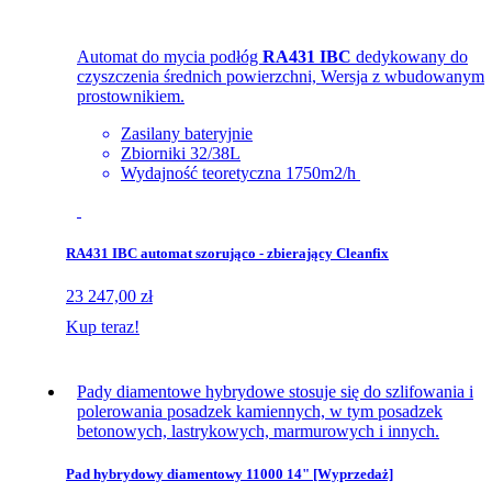
Automat do mycia podłóg
RA431 IBC
dedykowany do
czyszczenia średnich powierzchni, Wersja z wbudowanym
prostownikiem.
Zasilany bateryjnie
Zbiorniki 32/38L
Wydajność teoretyczna 1750m2/h
RA431 IBC automat szorująco - zbierający Cleanfix
23 247,00 zł
Kup teraz!
Pady diamentowe hybrydowe stosuje się do szlifowania i
polerowania posadzek kamiennych, w tym posadzek
betonowych, lastrykowych, marmurowych i innych.
Pad hybrydowy diamentowy 11000 14" [Wyprzedaż]