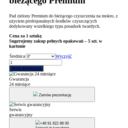
bieżącego Premium
Pad zielony Premium do bieżącego czyszczenia na mokro, z
użyciem profesjonalnych środków czyszczących
dedykowany wszelkiego typu posadzek twardych.
Cena za 1 sztukę
Sugerujemy zakup pełnych opakowań – 5 szt. w
kartonie
Średnica
Wyczyść
ilość
Pad
Dodaj do koszyka
zielony
do
Gwarancja
czyszczenia
24 miesiące
bieżącego
Premium
Zamów prezentację
Serwis
gwarancyjny
+48 91 822 88 00
Zadzwoń do konsultanta