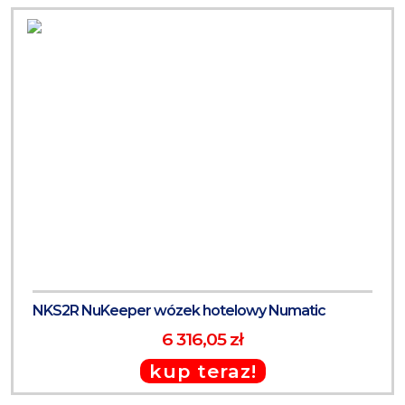
NKS2R NuKeeper wózek hotelowy Numatic
6 316,05 zł
kup teraz!