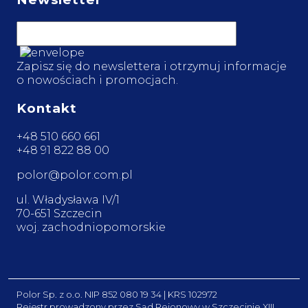
Zapisz się do newslettera i otrzymuj informacje
o nowościach i promocjach.
Kontakt
+48 510 660 661
+48 91 822 88 00
polor@polor.com.pl
ul. Władysława IV/1
70-651 Szczecin
woj. zachodniopomorskie
Polor Sp. z o.o. NIP 852 080 19 34 | KRS 102972
Rejestr prowadzony przez Sąd Rejonowy w Szczecinie XIII