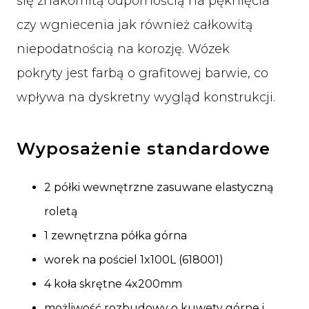
się znakomitą odpornością na pęknięcia
czy wgniecenia jak również całkowitą
niepodatnością na korozję. Wózek
pokryty jest farbą o grafitowej barwie, co
wpływa na dyskretny wygląd konstrukcji.
Wyposażenie standardowe
2 półki wewnętrzne zasuwane elastyczną
roletą
1 zewnętrzna półka górna
worek na pościel 1x100L (618001)
4 koła skrętne 4x200mm
możliwość rozbudowy o kuwety górne i