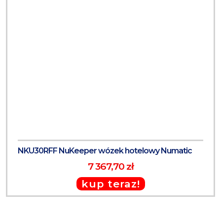
NKU30RFF NuKeeper wózek hotelowy Numatic
7 367,70 zł
kup teraz!