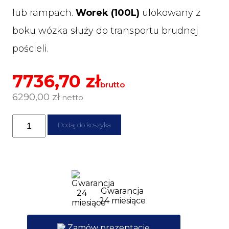
lub rampach.
Worek (100L)
ulokowany z
boku wózka służy do transportu brudnej
pościeli.
7736,70
zł
brutto
6290,00
zł
netto
ilość
Dodaj do koszyka
NKU31RFF
NuKeeper
wózek
hotelowy
Numatic
Gwarancja
24 miesiące
Zamów prezentację