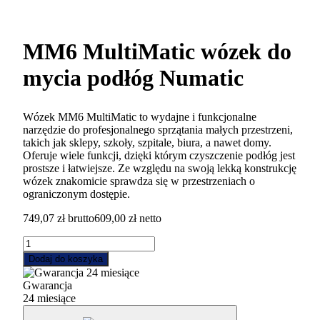
MM6 MultiMatic wózek do
mycia podłóg Numatic
Wózek MM6 MultiMatic to wydajne i funkcjonalne
narzędzie do profesjonalnego sprzątania małych przestrzeni,
takich jak sklepy, szkoły, szpitale, biura, a nawet domy.
Oferuje wiele funkcji, dzięki którym czyszczenie podłóg jest
prostsze i łatwiejsze. Ze względu na swoją lekką konstrukcję
wózek znakomicie sprawdza się w przestrzeniach o
ograniczonym dostępie.
749,07
zł
brutto
609,00
zł
netto
ilość
MM6
Dodaj do koszyka
MultiMatic
wózek
Gwarancja
do
24 miesiące
mycia
podłóg