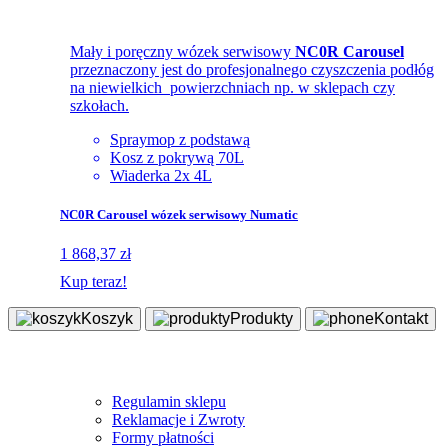
Mały i poręczny wózek serwisowy
NC0R Carousel
przeznaczony jest do profesjonalnego czyszczenia podłóg
na niewielkich powierzchniach np. w sklepach czy
szkołach.
Spraymop z podstawą
Kosz z pokrywą 70L
Wiaderka 2x 4L
NC0R Carousel wózek serwisowy Numatic
1 868,37 zł
Kup teraz!
Koszyk
Produkty
Kontakt
Sklep
Regulamin sklepu
Reklamacje i Zwroty
Formy płatności