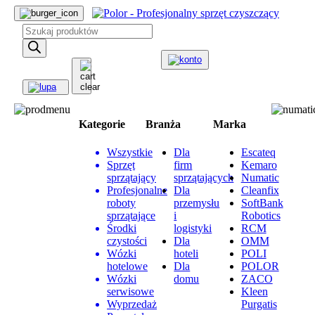
Wyszukiwarka
produktów
Kategorie
Branża
Marka
Wszystkie
Dla
Escateq
Sprzęt
firm
Kemaro
sprzątający
sprzątających
Numatic
Profesjonalne
Dla
Cleanfix
roboty
przemysłu
SoftBank
sprzątające
i
Robotics
Środki
logistyki
RCM
czystości
Dla
OMM
Wózki
hoteli
POLI
hotelowe
Dla
POLOR
Wózki
domu
ZACO
serwisowe
Kleen
Wyprzedaż
Purgatis