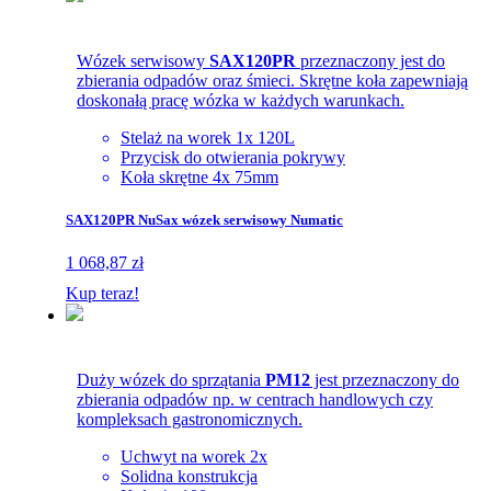
Wózek serwisowy
SAX120PR
przeznaczony jest do
zbierania odpadów oraz śmieci. Skrętne koła zapewniają
doskonałą pracę wózka w każdych warunkach.
Stelaż na worek 1x 120L
Przycisk do otwierania pokrywy
Koła skrętne 4x 75mm
SAX120PR NuSax wózek serwisowy Numatic
1 068,87 zł
Kup teraz!
Duży wózek do sprzątania
PM12
jest przeznaczony do
zbierania odpadów np. w centrach handlowych czy
kompleksach gastronomicznych.
Uchwyt na worek 2x
Solidna konstrukcja