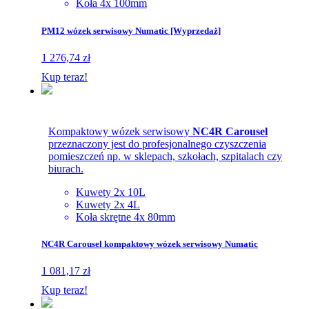
Koła 4x 100mm
PM12 wózek serwisowy Numatic [Wyprzedaż]
1 276,74 zł
Kup teraz!
Kompaktowy wózek serwisowy
NC4R Carousel
przeznaczony jest do profesjonalnego czyszczenia
pomieszczeń np. w sklepach, szkołach, szpitalach czy
biurach.
Kuwety 2x 10L
Kuwety 2x 4L
Koła skrętne 4x 80mm
NC4R Carousel kompaktowy wózek serwisowy Numatic
1 081,17 zł
Kup teraz!